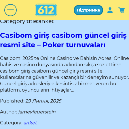
Підтримка
Category title:anket
Casibom giriş casibom güncel giriş
resmi site – Poker turnuvaları
Casibom: 2025’te Online Casino ve Bahisin Adresi Online
bahis ve casino dünyasında adından sıkça söz ettiren
casibom giriş casibom güncel giriş resmi site,
kullanıcılarına güvenilir ve kazançlı bir deneyim sunuyor.
Güncel giriş adresleriyle kesintisiz hizmet veren bu
platform, oyuncuların ihtiyaçlar...
Published:
29 Липня, 2025
Author:
jameyfeuerstein
Category:
anket