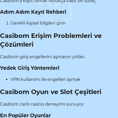
Casibom’a kayıt olmak oldukça basit bir süreç.
Adım Adım Kayıt Rehberi
Gerekli kişisel bilgileri girin
Casibom Erişim Problemleri ve
Çözümleri
Casibom giriş engellerini aşmanın yolları.
Yedek Giriş Yöntemleri
VPN kullanımı ile engelleri aşmak
Casibom Oyun ve Slot Çeşitleri
Casibom canlı casino deneyimi sunuyor.
En Popüler Oyunlar