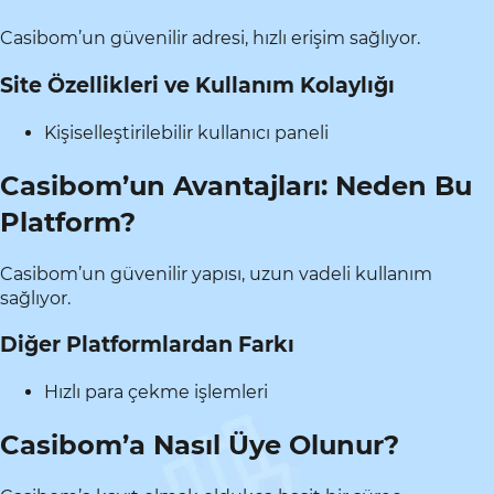
Casibom’un güvenilir adresi, hızlı erişim sağlıyor.
Site Özellikleri ve Kullanım Kolaylığı
Kişiselleştirilebilir kullanıcı paneli
Casibom’un Avantajları: Neden Bu
Platform?
Casibom’un güvenilir yapısı, uzun vadeli kullanım
sağlıyor.
Diğer Platformlardan Farkı
Hızlı para çekme işlemleri
Casibom’a Nasıl Üye Olunur?