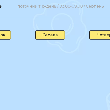
Ь
поточний тиждень / 03.08-09.08 / Серпень
рок
Середа
Четве