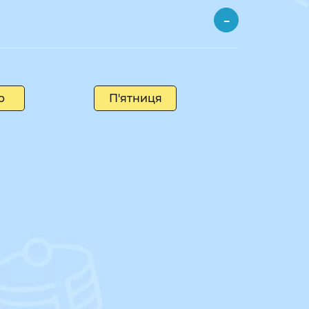
р
П'ятниця
Субота