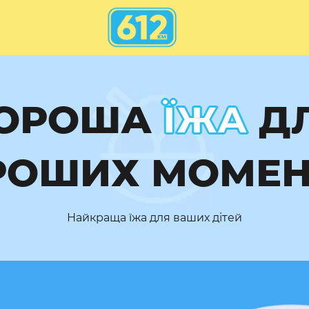
ОРОША
ЇЖА
Д
РОШИХ МОМЕНТ
Найкраща їжа для ваших дітей