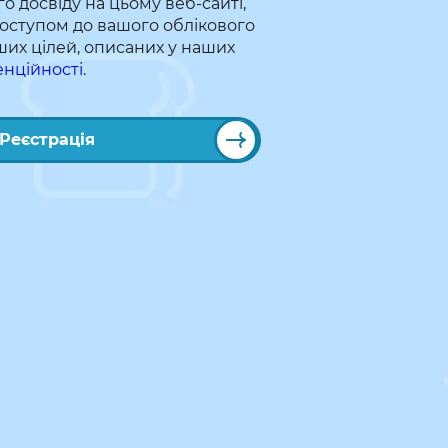
о досвіду на цьому веб-сайті,
оступом до вашого облікового
нших цілей, описаних у наших
енційності
.
Реєстрація