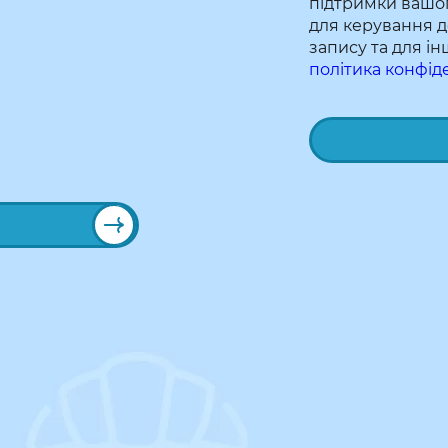
підтримки вашог
для керування д
запису та для і
політика конфід