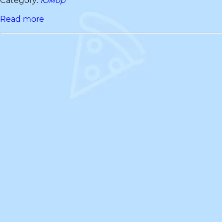
Category:
Юмор
Read more