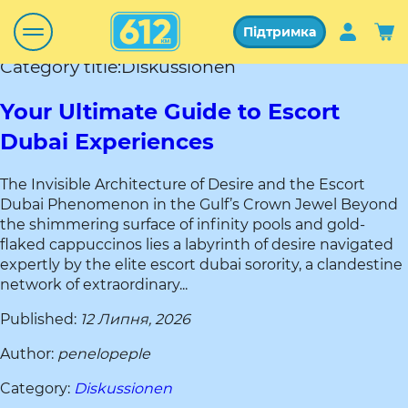
Підтримка
Category title:Diskussionen
Your Ultimate Guide to Escort
Dubai Experiences
The Invisible Architecture of Desire and the Escort
Dubai Phenomenon in the Gulf’s Crown Jewel Beyond
the shimmering surface of infinity pools and gold-
flaked cappuccinos lies a labyrinth of desire navigated
expertly by the elite escort dubai sorority, a clandestine
network of extraordinary...
Published:
12 Липня, 2026
Author:
penelopeple
Category:
Diskussionen