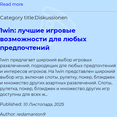
Read more
Category title:Diskussionen
1win: лучшие игровые
возможности для любых
предпочтений
1win предлагает широкий выбор игровых
развлечений, подходящих для любых предпочтений
и интересов игроков. На 1win представлен широкий
выбор игр, включая слоты, рулетку, покер, блэкджек
и множество других азартных развлечений. Слоты,
рулетка, покер, блэкджек и множество других игр
доступны для всех ж...
Published:
10 Листопада, 2025
Author:
redamanton9