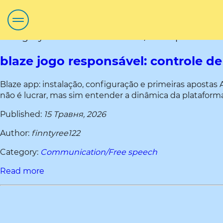
Category title:Communication/Free speech
blaze jogo responsável: controle d
Blaze app: instalação, configuração e primeiras apostas
não é lucrar, mas sim entender a dinâmica da plataforma 
Published:
15 Травня, 2026
Author:
finntyree122
Category:
Communication/Free speech
Read more