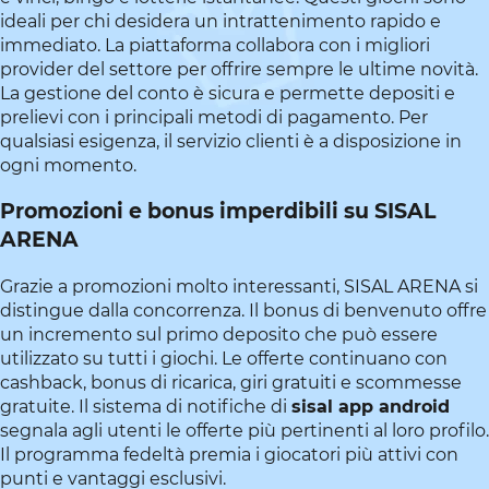
ideali per chi desidera un intrattenimento rapido e
immediato. La piattaforma collabora con i migliori
provider del settore per offrire sempre le ultime novità.
La gestione del conto è sicura e permette depositi e
prelievi con i principali metodi di pagamento. Per
qualsiasi esigenza, il servizio clienti è a disposizione in
ogni momento.
Promozioni e bonus imperdibili su SISAL
ARENA
Grazie a promozioni molto interessanti, SISAL ARENA si
distingue dalla concorrenza. Il bonus di benvenuto offre
un incremento sul primo deposito che può essere
utilizzato su tutti i giochi. Le offerte continuano con
cashback, bonus di ricarica, giri gratuiti e scommesse
gratuite. Il sistema di notifiche di
sisal app android
segnala agli utenti le offerte più pertinenti al loro profilo.
Il programma fedeltà premia i giocatori più attivi con
punti e vantaggi esclusivi.