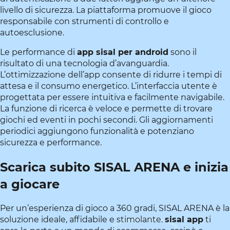
livello di sicurezza. La piattaforma promuove il gioco
responsabile con strumenti di controllo e
autoesclusione.
Le performance di
app sisal per android
sono il
risultato di una tecnologia d’avanguardia.
L’ottimizzazione dell’app consente di ridurre i tempi di
attesa e il consumo energetico. L’interfaccia utente è
progettata per essere intuitiva e facilmente navigabile.
La funzione di ricerca è veloce e permette di trovare
giochi ed eventi in pochi secondi. Gli aggiornamenti
periodici aggiungono funzionalità e potenziano
sicurezza e performance.
Scarica subito SISAL ARENA e inizia
a giocare
Per un’esperienza di gioco a 360 gradi, SISAL ARENA è la
soluzione ideale, affidabile e stimolante.
sisal app
ti