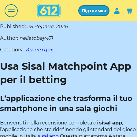
Підтримка
Published:
28 Червня, 2026
Author:
nelletobey471
Category:
Venuto qui!
Usa Sisal Matchpoint App
per il betting
L’applicazione che trasforma il tuo
smartphone in una sala giochi
Benvenuti nella recensione completa di
sisal app
,
l’applicazione che sta ridefinendo gli standard del gioco
mobile in Italia.
sisal app
Questa piattaforma è stata