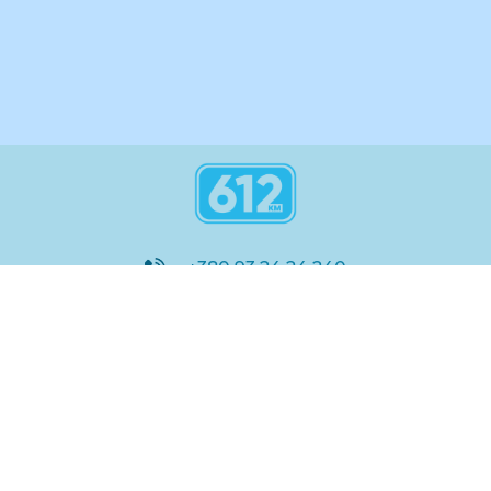
інструкція
+380 93 24 24 240
8:00 - 21:00
@612_km
612 км ШКОЛА
Підтримка