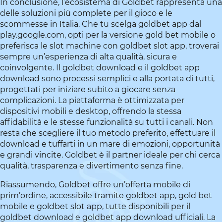
In conclusione, l’ecosistema di Goldbet rappresenta una
delle soluzioni più complete per il gioco e le
scommesse in Italia. Che tu scelga goldbet app dal
play.google.com, opti per la versione gold bet mobile o
preferisca le slot machine con goldbet slot app, troverai
sempre un’esperienza di alta qualità, sicura e
coinvolgente. Il goldbet download e il goldbet app
download sono processi semplici e alla portata di tutti,
progettati per iniziare subito a giocare senza
complicazioni. La piattaforma è ottimizzata per
dispositivi mobili e desktop, offrendo la stessa
affidabilità e le stesse funzionalità su tutti i canali. Non
resta che scegliere il tuo metodo preferito, effettuare il
download e tuffarti in un mare di emozioni, opportunità
e grandi vincite. Goldbet è il partner ideale per chi cerca
qualità, trasparenza e divertimento senza fine.
Riassumendo, Goldbet offre un’offerta mobile di
prim’ordine, accessibile tramite goldbet app, gold bet
mobile e goldbet slot app, tutte disponibili per il
goldbet download e goldbet app download ufficiali. La