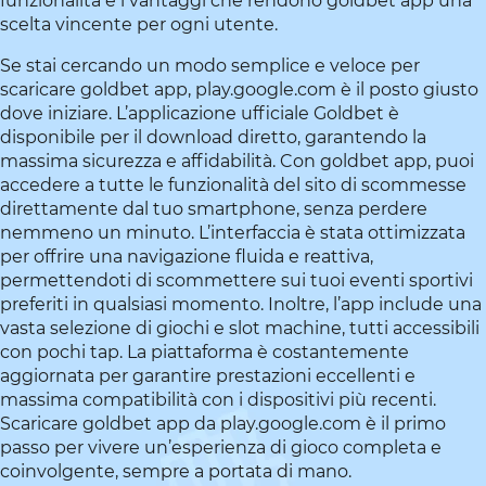
funzionalità e i vantaggi che rendono goldbet app una
scelta vincente per ogni utente.
Se stai cercando un modo semplice e veloce per
scaricare goldbet app, play.google.com è il posto giusto
dove iniziare. L’applicazione ufficiale Goldbet è
disponibile per il download diretto, garantendo la
massima sicurezza e affidabilità. Con goldbet app, puoi
accedere a tutte le funzionalità del sito di scommesse
direttamente dal tuo smartphone, senza perdere
nemmeno un minuto. L’interfaccia è stata ottimizzata
per offrire una navigazione fluida e reattiva,
permettendoti di scommettere sui tuoi eventi sportivi
preferiti in qualsiasi momento. Inoltre, l’app include una
vasta selezione di giochi e slot machine, tutti accessibili
con pochi tap. La piattaforma è costantemente
aggiornata per garantire prestazioni eccellenti e
massima compatibilità con i dispositivi più recenti.
Scaricare goldbet app da play.google.com è il primo
passo per vivere un’esperienza di gioco completa e
coinvolgente, sempre a portata di mano.