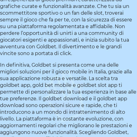
grafiche curate e funzionalità avanzate. Che tu sia un
scommettitore sportivo o un fan delle slot, troverai
sempre il gioco che fa per te, con la sicurezza di essere
su una piattaforma regolamentata e affidabile. Non
perdere l’opportunità di unirti a una community di
giocatori esigenti e appassionati, e inizia subito la tua
avventura con Goldbet. Il divertimento e le grandi
vincite sono a portata di click.
In definitiva, Goldbet si presenta come una delle
migliori soluzioni per il gioco mobile in Italia, grazie alla
sua applicazione robusta e versatile. La scelta tra
goldbet app, gold bet mobile e goldbet slot app ti
permette di personalizzare la tua esperienza in base alle
tue preferenze. Il goldbet download e il goldbet app
download sono operazioni sicure e rapide, che ti
introducono a un mondo di intrattenimento di alto
livello. La piattaforma è in costante evoluzione, con
aggiornamenti regolari che migliorano le prestazioni e
aggiungono nuove funzionalità. Scegliendo Goldbet,