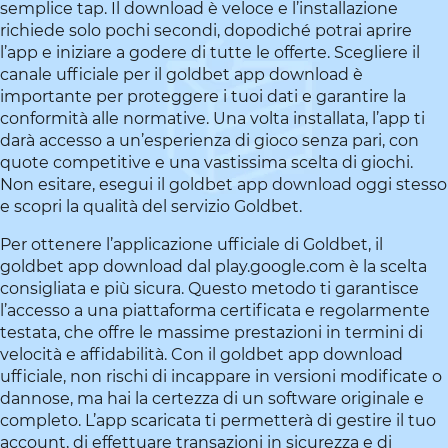
semplice tap. Il download è veloce e l’installazione
richiede solo pochi secondi, dopodiché potrai aprire
l’app e iniziare a godere di tutte le offerte. Scegliere il
canale ufficiale per il goldbet app download è
importante per proteggere i tuoi dati e garantire la
conformità alle normative. Una volta installata, l’app ti
darà accesso a un’esperienza di gioco senza pari, con
quote competitive e una vastissima scelta di giochi.
Non esitare, esegui il goldbet app download oggi stesso
e scopri la qualità del servizio Goldbet.
Per ottenere l’applicazione ufficiale di Goldbet, il
goldbet app download dal play.google.com è la scelta
consigliata e più sicura. Questo metodo ti garantisce
l’accesso a una piattaforma certificata e regolarmente
testata, che offre le massime prestazioni in termini di
velocità e affidabilità. Con il goldbet app download
ufficiale, non rischi di incappare in versioni modificate o
dannose, ma hai la certezza di un software originale e
completo. L’app scaricata ti permetterà di gestire il tuo
account, di effettuare transazioni in sicurezza e di