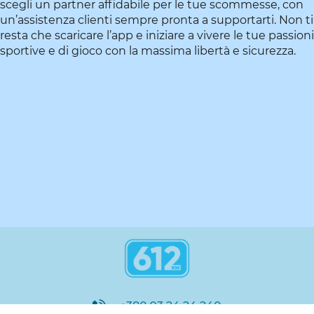
scegli un partner affidabile per le tue scommesse, con
un’assistenza clienti sempre pronta a supportarti. Non ti
resta che scaricare l’app e iniziare a vivere le tue passioni
sportive e di gioco con la massima libertà e sicurezza.
+380 93 24 24 240