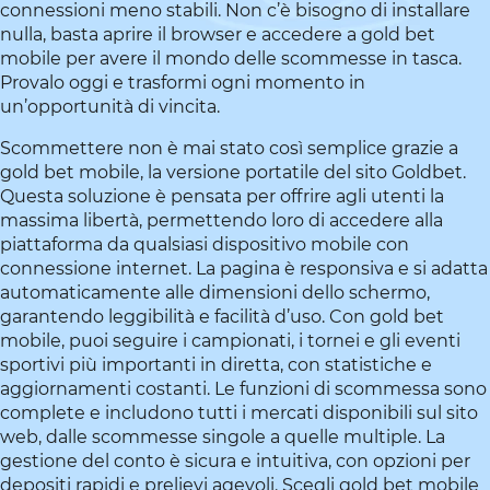
connessioni meno stabili. Non c’è bisogno di installare
nulla, basta aprire il browser e accedere a gold bet
mobile per avere il mondo delle scommesse in tasca.
Provalo oggi e trasformi ogni momento in
un’opportunità di vincita.
Scommettere non è mai stato così semplice grazie a
gold bet mobile, la versione portatile del sito Goldbet.
Questa soluzione è pensata per offrire agli utenti la
massima libertà, permettendo loro di accedere alla
piattaforma da qualsiasi dispositivo mobile con
connessione internet. La pagina è responsiva e si adatta
automaticamente alle dimensioni dello schermo,
garantendo leggibilità e facilità d’uso. Con gold bet
mobile, puoi seguire i campionati, i tornei e gli eventi
sportivi più importanti in diretta, con statistiche e
aggiornamenti costanti. Le funzioni di scommessa sono
complete e includono tutti i mercati disponibili sul sito
web, dalle scommesse singole a quelle multiple. La
gestione del conto è sicura e intuitiva, con opzioni per
depositi rapidi e prelievi agevoli. Scegli gold bet mobile