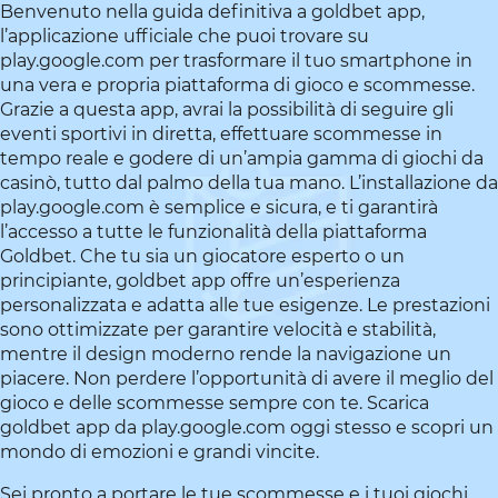
Benvenuto nella guida definitiva a goldbet app,
l’applicazione ufficiale che puoi trovare su
play.google.com per trasformare il tuo smartphone in
una vera e propria piattaforma di gioco e scommesse.
Grazie a questa app, avrai la possibilità di seguire gli
eventi sportivi in diretta, effettuare scommesse in
tempo reale e godere di un’ampia gamma di giochi da
casinò, tutto dal palmo della tua mano. L’installazione da
play.google.com è semplice e sicura, e ti garantirà
l’accesso a tutte le funzionalità della piattaforma
Goldbet. Che tu sia un giocatore esperto o un
principiante, goldbet app offre un’esperienza
personalizzata e adatta alle tue esigenze. Le prestazioni
sono ottimizzate per garantire velocità e stabilità,
mentre il design moderno rende la navigazione un
piacere. Non perdere l’opportunità di avere il meglio del
gioco e delle scommesse sempre con te. Scarica
goldbet app da play.google.com oggi stesso e scopri un
mondo di emozioni e grandi vincite.
Sei pronto a portare le tue scommesse e i tuoi giochi