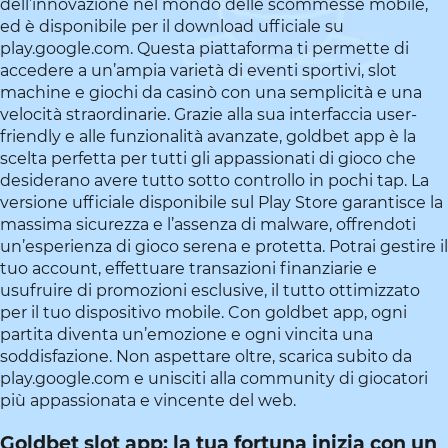
dell’innovazione nel mondo delle scommesse mobile,
ed è disponibile per il download ufficiale su
play.google.com. Questa piattaforma ti permette di
accedere a un’ampia varietà di eventi sportivi, slot
machine e giochi da casinò con una semplicità e una
velocità straordinarie. Grazie alla sua interfaccia user-
friendly e alle funzionalità avanzate, goldbet app è la
scelta perfetta per tutti gli appassionati di gioco che
desiderano avere tutto sotto controllo in pochi tap. La
versione ufficiale disponibile sul Play Store garantisce la
massima sicurezza e l’assenza di malware, offrendoti
un’esperienza di gioco serena e protetta. Potrai gestire il
tuo account, effettuare transazioni finanziarie e
usufruire di promozioni esclusive, il tutto ottimizzato
per il tuo dispositivo mobile. Con goldbet app, ogni
partita diventa un’emozione e ogni vincita una
soddisfazione. Non aspettare oltre, scarica subito da
play.google.com e unisciti alla community di giocatori
più appassionata e vincente del web.
Goldbet slot app: la tua fortuna inizia con un