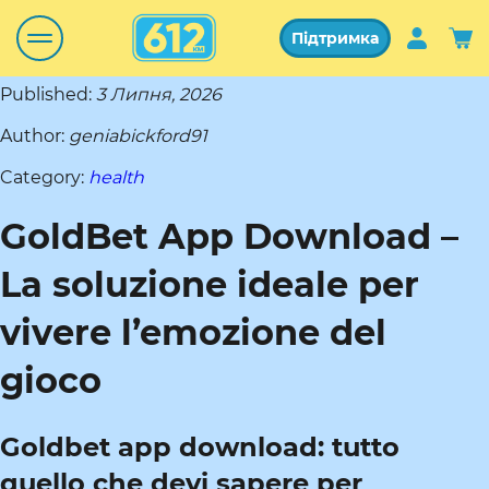
Підтримка
Published:
3 Липня, 2026
Author:
geniabickford91
Category:
health
GoldBet App Download –
La soluzione ideale per
vivere l’emozione del
gioco
Goldbet app download: tutto
quello che devi sapere per