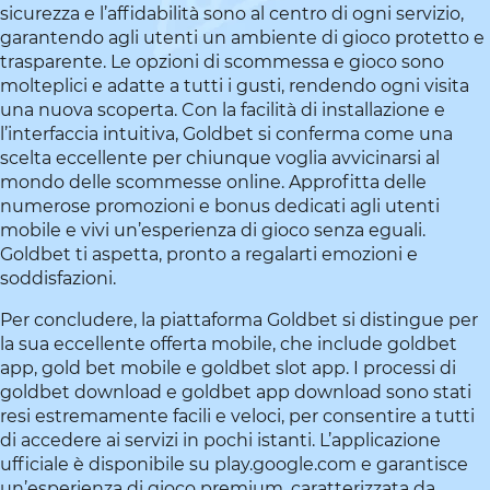
sicurezza e l’affidabilità sono al centro di ogni servizio,
garantendo agli utenti un ambiente di gioco protetto e
trasparente. Le opzioni di scommessa e gioco sono
molteplici e adatte a tutti i gusti, rendendo ogni visita
una nuova scoperta. Con la facilità di installazione e
l’interfaccia intuitiva, Goldbet si conferma come una
scelta eccellente per chiunque voglia avvicinarsi al
mondo delle scommesse online. Approfitta delle
numerose promozioni e bonus dedicati agli utenti
mobile e vivi un’esperienza di gioco senza eguali.
Goldbet ti aspetta, pronto a regalarti emozioni e
soddisfazioni.
Per concludere, la piattaforma Goldbet si distingue per
la sua eccellente offerta mobile, che include goldbet
app, gold bet mobile e goldbet slot app. I processi di
goldbet download e goldbet app download sono stati
resi estremamente facili e veloci, per consentire a tutti
di accedere ai servizi in pochi istanti. L’applicazione
ufficiale è disponibile su play.google.com e garantisce
un’esperienza di gioco premium, caratterizzata da