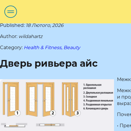
Published:
18 Лютого, 2026
Author:
wildahartz
Category:
Health & Fitness, Beauty
Дверь ривьера айс
Межк
Межко
и про
выраз
Поче
• Пре