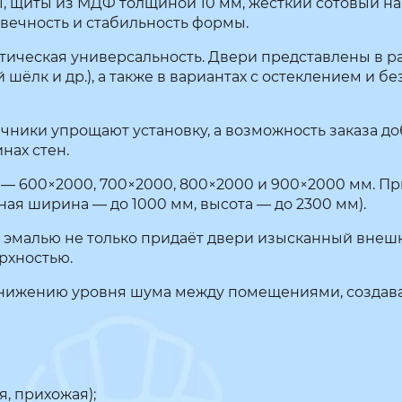
, щиты из МДФ толщиной 10 мм, жёсткий сотовый на
вечность и стабильность формы.
етическая универсальность. Двери представлены в 
 шёлк и др.), а также в вариантах с остеклением и б
ичники упрощают установку, а возможность заказа д
нах стен.
а — 600×2000, 700×2000, 800×2000 и 900×2000 мм. П
ая ширина — до 1000 мм, высота — до 2300 мм).
й эмалью не только придаёт двери изысканный внешн
рхностью.
 снижению уровня шума между помещениями, создав
я, прихожая);