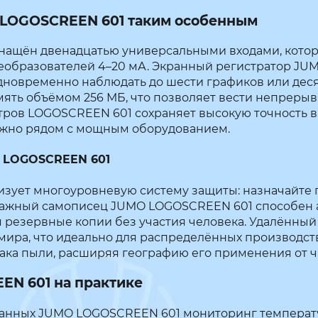
 LOGOSCREEN 601 таким особенным
щён двенадцатью универсальными входами, которые
еобразователей 4–20 мА. Экранный регистратор JU
одновременно наблюдать до шести графиков или дес
ь объёмом 256 МБ, что позволяет вести непрерывн
тров LOGOSCREEN 601 сохраняет высокую точность 
важно рядом с мощным оборудованием.
 LOGOSCREEN 601
ует многоуровневую систему защиты: назначайте па
мажный самописец JUMO LOGOSCREEN 601 способен 
 резервные копии без участия человека. Удалённый 
мира, что идеально для распределённых производств
лака пыли, расширяя географию его применения от ч
EN 601 на практике
данных JUMO LOGOSCREEN 601 мониторинг температ