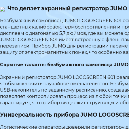
Что делает экранный регистратор JUMO
Безбумажный самописец JUMO LOGOSCREEN 601 осна
стандартных калибровок, термосопротивлений и пр
дисплеем с диагональю 5,7 дюймов, где вы можете 
JUMO LOGOSCREEN 601 имеет встроенную флеш-памят
перезаписи. Прибор JUMO для регистрации параме
защиту от электромагнитных помех, что особенно 
Скрытые таланты безбумажного самописца JUMO
Экранный регистратор JUMO LOGOSCREEN 601 реализ
чтобы исключить случайное вмешательство. Безбу
USB-накопитель по заданному расписанию, создавая
позволяет контролировать процесс из любой точки 
гарантирует, что прибор выдержит струи воды и об
Универсальность прибора JUMO LOGOSCRE
Логистические операторы доверили регистратору 