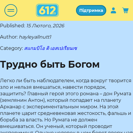
Підтримка
Published:
15 Лютого, 2026
Author:
hayleyallnutt1
Category:
สแกมบิโอ ดิ เอสเปเรียนเซ
Трудно быть Богом
Легко ли быть наблюдателем, когда вокруг творится
зло и нельзя вмешаться, навести порядок,
защитить? Главный герой этого романа – дон Румата
(землянин Антон), который попадает на планету
Арканар с экспериментальным миром. На этой
планете царит средневековая жестокость, фальшь и
борьба за власть. Но Румата не должен
вмешиваться. Он ученый, который проводит
эксперимент. Однако человек в нем берет вверх над