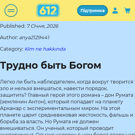
Підтримка
Published:
7 Січня, 2026
Author:
anya2129441
Category:
Kim ne hakkında
Трудно быть Богом
Легко ли быть наблюдателем, когда вокруг творится
зло и нельзя вмешаться, навести порядок,
защитить? Главный герой этого романа – дон Румата
(землянин Антон), который попадает на планету
Арканар с экспериментальным миром. На этой
планете царит средневековая жестокость, фальшь и
борьба за власть. Но Румата не должен
вмешиваться. Он ученый, который проводит
эксперимент. Однако человек в нем берет вверх над