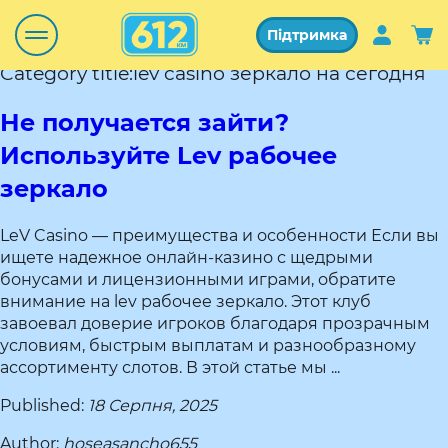
Підтримка
Category title:lev casino зеркало на сегодня
Не получается зайти?
Используйте Lev рабочее
зеркало
LeV Casino — преимущества и особенности Если вы
ищете надежное онлайн-казино с щедрыми
бонусами и лицензионными играми, обратите
внимание на lev рабочее зеркало. Этот клуб
завоевал доверие игроков благодаря прозрачным
условиям, быстрым выплатам и разнообразному
ассортименту слотов. В этой статье мы ...
Published:
18 Серпня, 2025
Author:
hoseasancho655