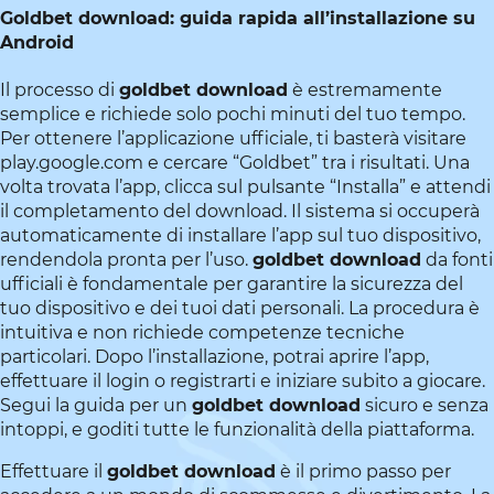
Goldbet download: guida rapida all’installazione su
Android
Il processo di
goldbet download
è estremamente
semplice e richiede solo pochi minuti del tuo tempo.
Per ottenere l’applicazione ufficiale, ti basterà visitare
play.google.com e cercare “Goldbet” tra i risultati. Una
volta trovata l’app, clicca sul pulsante “Installa” e attendi
il completamento del download. Il sistema si occuperà
automaticamente di installare l’app sul tuo dispositivo,
rendendola pronta per l’uso.
goldbet download
da fonti
ufficiali è fondamentale per garantire la sicurezza del
tuo dispositivo e dei tuoi dati personali. La procedura è
intuitiva e non richiede competenze tecniche
particolari. Dopo l’installazione, potrai aprire l’app,
effettuare il login o registrarti e iniziare subito a giocare.
Segui la guida per un
goldbet download
sicuro e senza
intoppi, e goditi tutte le funzionalità della piattaforma.
Effettuare il
goldbet download
è il primo passo per