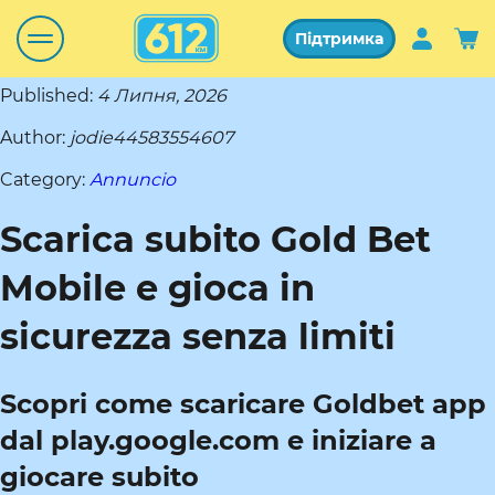
Підтримка
Published:
4 Липня, 2026
Author:
jodie44583554607
Category:
Annuncio
Scarica subito Gold Bet
Mobile e gioca in
sicurezza senza limiti
Scopri come scaricare Goldbet app
dal play.google.com e iniziare a
giocare subito