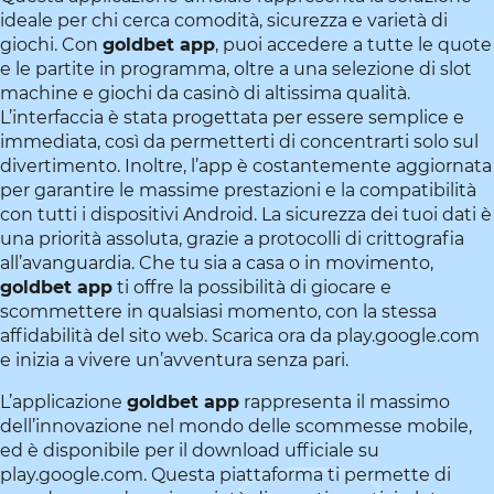
ideale per chi cerca comodità, sicurezza e varietà di
giochi. Con
goldbet app
, puoi accedere a tutte le quote
e le partite in programma, oltre a una selezione di slot
machine e giochi da casinò di altissima qualità.
L’interfaccia è stata progettata per essere semplice e
immediata, così da permetterti di concentrarti solo sul
divertimento. Inoltre, l’app è costantemente aggiornata
per garantire le massime prestazioni e la compatibilità
con tutti i dispositivi Android. La sicurezza dei tuoi dati è
una priorità assoluta, grazie a protocolli di crittografia
all’avanguardia. Che tu sia a casa o in movimento,
goldbet app
ti offre la possibilità di giocare e
scommettere in qualsiasi momento, con la stessa
affidabilità del sito web. Scarica ora da play.google.com
e inizia a vivere un’avventura senza pari.
L’applicazione
goldbet app
rappresenta il massimo
dell’innovazione nel mondo delle scommesse mobile,
ed è disponibile per il download ufficiale su
play.google.com. Questa piattaforma ti permette di