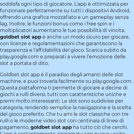
soddisfa ogni tipo di giocatore. L’app è ottimizzata per
funzionare perfettamente su tutti i dispositivi Android,
offrendo una grafica mozzafiato e un gameplay senza
lag. Inoltre, le funzioni bonus come i free spin e i
moltiplicatori aumentano le tue possibilità di vincita.
goldbet slot app
è anche un modo sicuro per giocare,
con licenze e regolamentazioni che garantiscono la
trasparenza e l’affidabilità del gioco. Scarica subito da
play.google.com e preparati a vivere l’emozione delle
slot a portata di dito.
Goldbet slot app è il paradiso degli amanti delle slot
machine, e puoi trovarla facilmente su play.google.com.
Questa piattaforma ti permette di giocare a decine di
giochi a rulli diversi, tutti con caratteristiche uniche e
premi molto interessanti. Le slot sono suddivise per
categoria, rendendo semplice la navigazione e la scelta
del gioco preferito. Che tu ami le slot classiche con tre
rulli o le moderne video slot con centinaia di linee di
pagamento,
goldbet slot app
ha tutto ciò che cerchi.
L’app è costantemente aggiornata con nuove uscite,