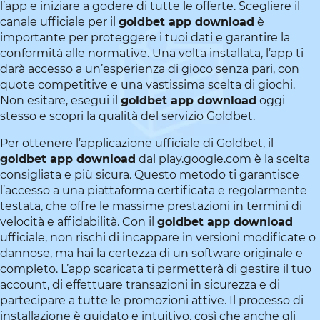
l’app e iniziare a godere di tutte le offerte. Scegliere il
canale ufficiale per il
goldbet app download
è
importante per proteggere i tuoi dati e garantire la
conformità alle normative. Una volta installata, l’app ti
darà accesso a un’esperienza di gioco senza pari, con
quote competitive e una vastissima scelta di giochi.
Non esitare, esegui il
goldbet app download
oggi
stesso e scopri la qualità del servizio Goldbet.
Per ottenere l’applicazione ufficiale di Goldbet, il
goldbet app download
dal play.google.com è la scelta
consigliata e più sicura. Questo metodo ti garantisce
l’accesso a una piattaforma certificata e regolarmente
testata, che offre le massime prestazioni in termini di
velocità e affidabilità. Con il
goldbet app download
ufficiale, non rischi di incappare in versioni modificate o
dannose, ma hai la certezza di un software originale e
completo. L’app scaricata ti permetterà di gestire il tuo
account, di effettuare transazioni in sicurezza e di
partecipare a tutte le promozioni attive. Il processo di
installazione è guidato e intuitivo, così che anche gli