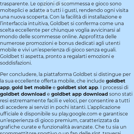
trasparente. Le opzioni di scommessa e gioco sono
molteplici e adatte a tutti i gusti, rendendo ogni visita
una nuova scoperta. Con la facilità di installazione e
l’interfaccia intuitiva, Goldbet si conferma come una
scelta eccellente per chiunque voglia avvicinarsi al
mondo delle scommesse online. Approfitta delle
numerose promozioni e bonus dedicati agli utenti
mobile e vivi un’esperienza di gioco senza eguali.
Goldbet ti aspetta, pronto a regalarti emozioni e
soddisfazioni.
Per concludere, la piattaforma Goldbet si distingue per
la sua eccellente offerta mobile, che include
goldbet
app
,
gold bet mobile
e
goldbet slot app
. I processi di
goldbet download
e
goldbet app download
sono stati
resi estremamente facili e veloci, per consentire a tutti
di accedere ai servizi in pochi istanti. L’applicazione
ufficiale è disponibile su play.google.com e garantisce
un’esperienza di gioco premium, caratterizzata da
grafiche curate e funzionalità avanzate. Che tu sia un
scommettitore sportivo o un fan delle slot, troverai