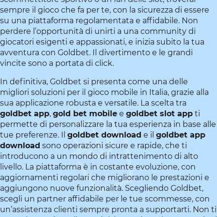
sempre il gioco che fa per te, con la sicurezza di essere
su una piattaforma regolamentata e affidabile. Non
perdere l’opportunità di unirti a una community di
giocatori esigenti e appassionati, e inizia subito la tua
avventura con Goldbet. Il divertimento e le grandi
vincite sono a portata di click.
In definitiva, Goldbet si presenta come una delle
migliori soluzioni per il gioco mobile in Italia, grazie alla
sua applicazione robusta e versatile. La scelta tra
goldbet app
,
gold bet mobile
e
goldbet slot app
ti
permette di personalizzare la tua esperienza in base alle
tue preferenze. Il
goldbet download
e il
goldbet app
download
sono operazioni sicure e rapide, che ti
introducono a un mondo di intrattenimento di alto
livello. La piattaforma è in costante evoluzione, con
aggiornamenti regolari che migliorano le prestazioni e
aggiungono nuove funzionalità. Scegliendo Goldbet,
scegli un partner affidabile per le tue scommesse, con
un’assistenza clienti sempre pronta a supportarti. Non ti