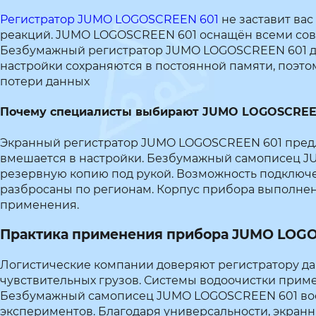
Регистратор JUMO LOGOSCREEN 601
не заставит вас
реакций. JUMO LOGOSCREEN 601 оснащён всеми совре
Безбумажный регистратор JUMO LOGOSCREEN 601 др
настройки сохраняются в постоянной памяти, поэто
потери данных
Почему специалисты выбирают JUMO LOGOSCREE
Экранный регистратор JUMO LOGOSCREEN 601 предла
вмешается в настройки. Безбумажный самописец JU
резервную копию под рукой. Возможность подключен
разбросаны по регионам. Корпус прибора выполнен п
применения.
Практика применения прибора JUMO LOGO
Логистические компании доверяют регистратору д
чувствительных грузов. Системы водоочистки приме
Безбумажный самописец JUMO LOGOSCREEN 601 востр
экспериментов. Благодаря универсальности, экранн