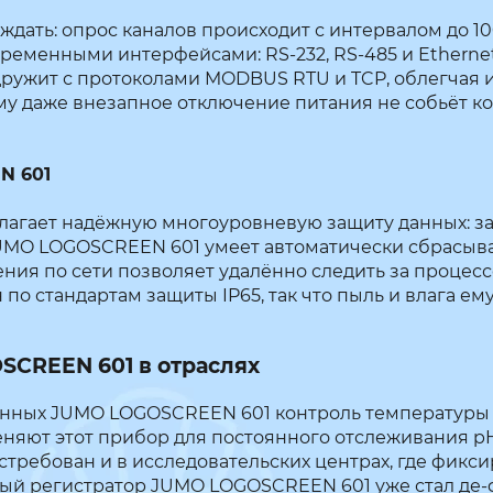
 ждать: опрос каналов происходит с интервалом до 
менными интерфейсами: RS-232, RS-485 и Ethernet, 
ужит с протоколами MODBUS RTU и TCP, облегчая и
му даже внезапное отключение питания не собьёт к
N 601
гает надёжную многоуровневую защиту данных: зап
MO LOGOSCREEN 601 умеет автоматически сбрасыват
ия по сети позволяет удалённо следить за процесс
о стандартам защиты IP65, так что пыль и влага ем
SCREEN 601 в отраслях
анных JUMO LOGOSCREEN 601 контроль температуры 
няют этот прибор для постоянного отслеживания pH,
ебован и в исследовательских центрах, где фикси
ый регистратор JUMO LOGOSCREEN 601 уже стал де-фа