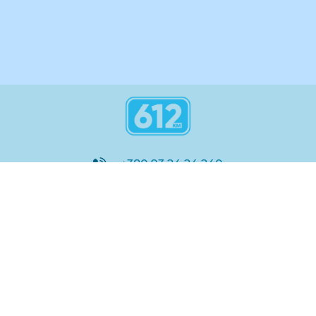
інструкція
+380 93 24 24 240
8:00 - 21:00
@612_km
612 км ШКОЛА
Підтримка