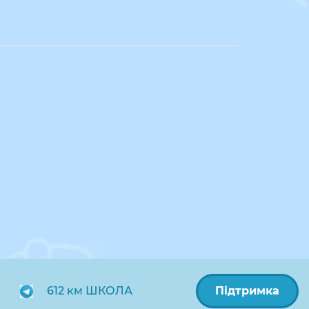
 до школи, і продовжує тривати на
льки буфет. В такому випадку придбані
612 км ШКОЛА
Підтримка