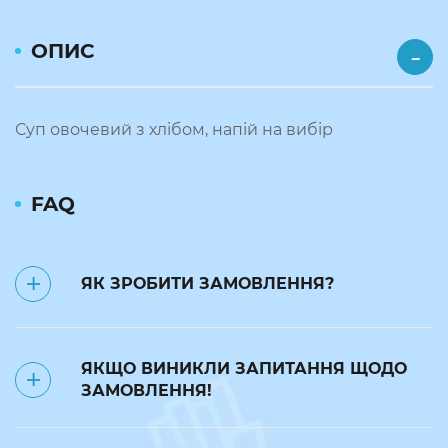
ОПИС
Суп овочевий з хлібом, напій на вибір
FAQ
ЯК ЗРОБИТИ ЗАМОВЛЕННЯ?
✅ Замовлення на наступний день
ЯКЩО ВИНИКЛИ ЗАПИТАННЯ ЩОДО
приймаються до 23:50.
ЗАМОВЛЕННЯ!
❌ до 7:00 поточного дня можна
відмінити замовлення за номером
телефону: 093 24 24 240. В такому