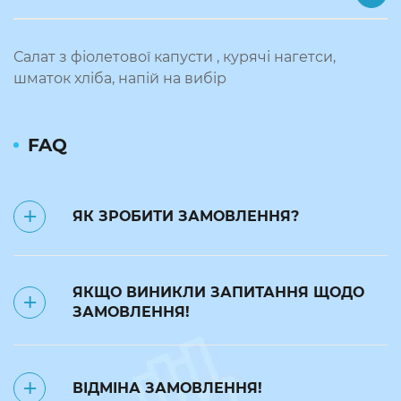
Салат з фіолетової капусти , курячі нагетси,
шматок хліба, напій на вибір
FAQ
ЯК ЗРОБИТИ ЗАМОВЛЕННЯ?
✅ Замовлення на наступний день
ЯКЩО ВИНИКЛИ ЗАПИТАННЯ ЩОДО
приймаються до 23:50.
ЗАМОВЛЕННЯ!
❌ до 7:00 поточного дня можна
відмінити замовлення за номером
телефону: 093 24 24 240. В такому
Телефонуйте за номером 093 24 24
випадку замовлення переноситься
ВІДМІНА ЗАМОВЛЕННЯ!
240
на будь-який інший день. Вартість в