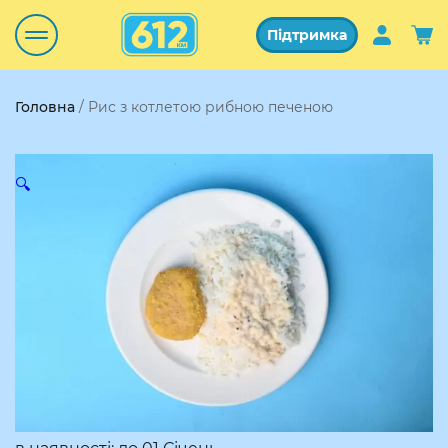
Підтримка
Головна
/ Рис з котлетою рибною печеною
🔍