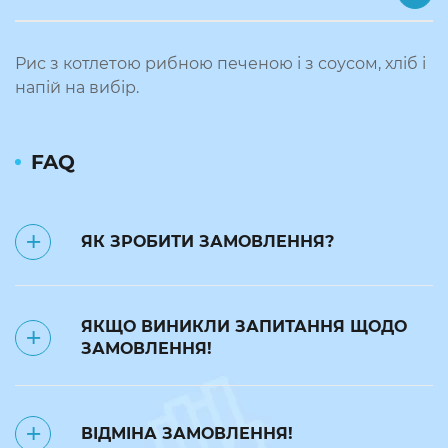
Рис з котлетою рибною печеною і з соусом, хліб і
напій на вибір.
FAQ
ЯК ЗРОБИТИ ЗАМОВЛЕННЯ?
✅ Замовлення на наступний день
ЯКЩО ВИНИКЛИ ЗАПИТАННЯ ЩОДО
приймаються до 23:50.
ЗАМОВЛЕННЯ!
❌ до 7:00 поточного дня можна
відмінити замовлення за номером
телефону: 093 24 24 240. В такому
Телефонуйте за номером 093 24 24
випадку замовлення переноситься
ВІДМІНА ЗАМОВЛЕННЯ!
240
на будь-який інший день. Вартість в