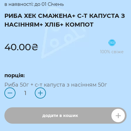
в наявності: до
01 Січень
РИБА ХЕК СМАЖЕНА+ С-Т КАПУСТА З
НАСІННЯМ+ ХЛІБ+ КОМПОТ
40.00
₴
100% свіже
порція:
Риба 50г + с-т капуста з насінням 50г
додати в кошик