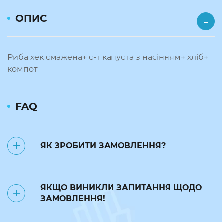
ОПИС
Риба хек смажена+ с-т капуста з насінням+ хліб+
компот
FAQ
ЯК ЗРОБИТИ ЗАМОВЛЕННЯ?
✅ Замовлення на наступний день
ЯКЩО ВИНИКЛИ ЗАПИТАННЯ ЩОДО
приймаються до 23:50.
ЗАМОВЛЕННЯ!
❌ до 7:00 поточного дня можна
відмінити замовлення за номером