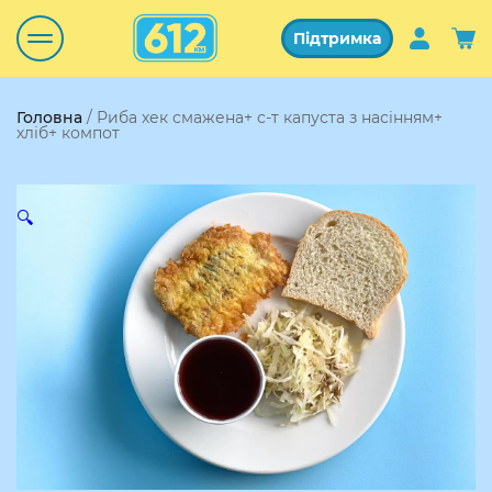
Підтримка
Головна
/ Риба хек смажена+ с-т капуста з насінням+
хліб+ компот
🔍