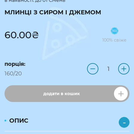
в наявності: до
01 Січень
МЛИНЦІ З СИРОМ І ДЖЕМОМ
60.00
₴
100% свіже
порція:
160/20
додати в кошик
ОПИС