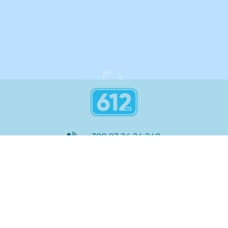
інструкція
+380 93 24 24 240
8:00 - 21:00
@612_km
612 км ШКОЛА