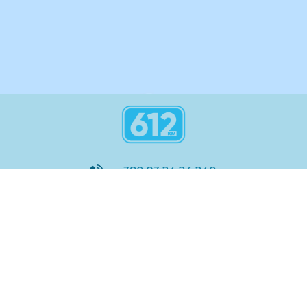
інструкція
+380 93 24 24 240
8:00 - 21:00
@612_km
612 км ШКОЛА
Підтримка