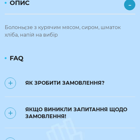
ОПИС
Болоньєзе з курячим мясом, сиром, шматок
хліба, напій на вибір
FAQ
ЯК ЗРОБИТИ ЗАМОВЛЕННЯ?
✅ Замовлення на наступний день
ЯКЩО ВИНИКЛИ ЗАПИТАННЯ ЩОДО
приймаються до 23:50.
ЗАМОВЛЕННЯ!
❌ до 7:00 поточного дня можна
відмінити замовлення за номером
телефону: 093 24 24 240. В такому
Телефонуйте за номером 093 24 24
випадку замовлення переноситься