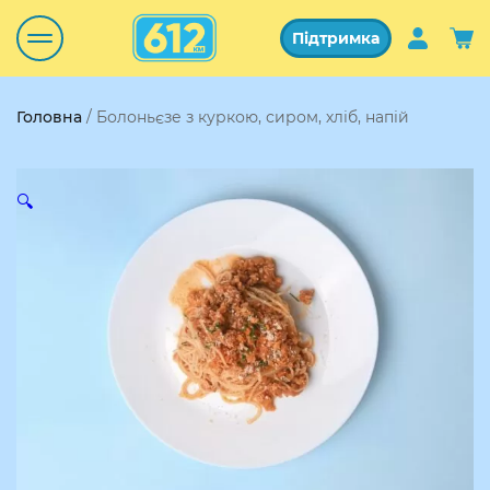
Підтримка
Головна
/ Болоньєзе з куркою, сиром, хліб, напій
🔍