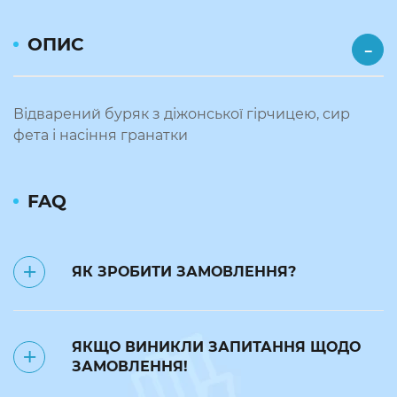
ОПИС
Відварений буряк з діжонської гірчицею, сир
фета і насіння гранатки
FAQ
ЯК ЗРОБИТИ ЗАМОВЛЕННЯ?
✅ Замовлення на наступний день
ЯКЩО ВИНИКЛИ ЗАПИТАННЯ ЩОДО
приймаються до 23:50.
ЗАМОВЛЕННЯ!
❌ до 7:00 поточного дня можна
відмінити замовлення за номером