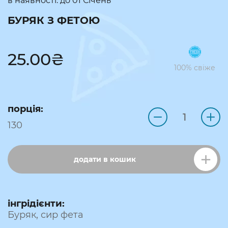
в наявності: до
01 Січень
БУРЯК З ФЕТОЮ
25.00
₴
100% свіже
порція:
130
додати в кошик
інгрідієнти:
Буряк, сир фета