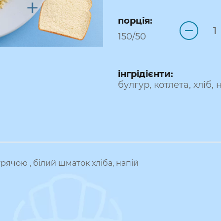
порція:
150/50
інгрідієнти:
булгур, котлета, хліб, 
рячою , білий шматок хліба, напій