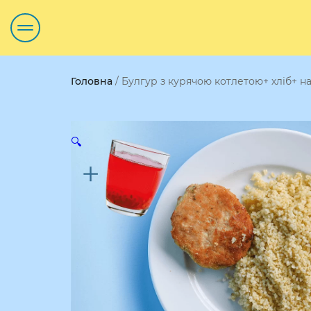
Головна
/ Булгур з курячою котлетою+ хліб+ н
🔍