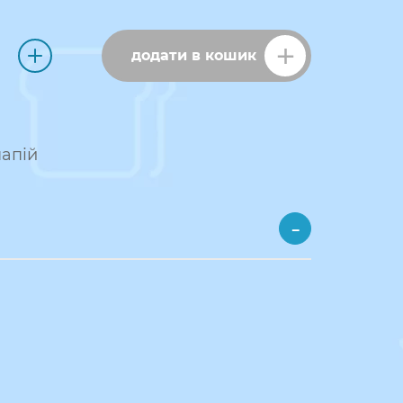
додати в кошик
напій