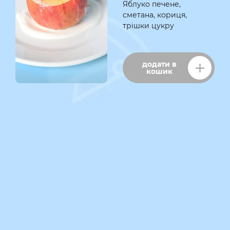
Яблуко печене,
сметана, кориця,
трішки цукру
додати в
кошик