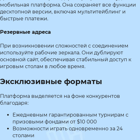
мобильная платформа. Она сохраняет все функции
десктопной версии, включая мультитейблинг и
быстрые платежи.
Резервные адреса
При возникновении сложностей с соединением
используйте рабочие зеркала. Они дублируют
основной сайт, обеспечивая стабильный доступ к
игровым столам в любое время.
Эксклюзивные форматы
Платформа выделяется на фоне конкурентов
благодаря:
Ежедневным гарантированным турнирам с
призовыми фондами от $10 000
Возможности играть одновременно за 24
столами