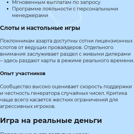
Мгновенным выплатам по запросу
Программе лояльности с персональными
менеджерами
Слоты и настольные игры
Поклонникам азарта доступны сотни лицензионных
слотов от ведущих провайдеров. Отдельного
внимания заслуживает раздел с живыми дилерами
– здесь раздают карты в режиме реального времени.
Опыт участников
Сообщество высоко оценивает скорость поддержки
и честность генератора случайных чисел. Критика
чаще всего касается жестких ограничений для
агрессивных игроков.
Игра на реальные деньги