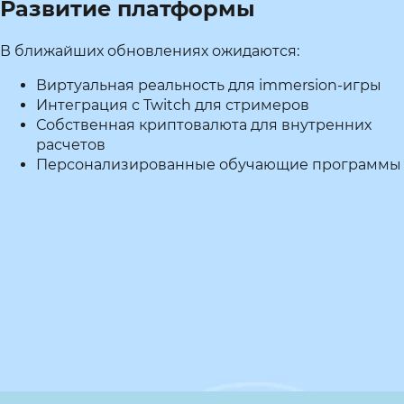
Развитие платформы
В ближайших обновлениях ожидаются:
Виртуальная реальность для immersion-игры
Интеграция с Twitch для стримеров
Собственная криптовалюта для внутренних
расчетов
Персонализированные обучающие программы