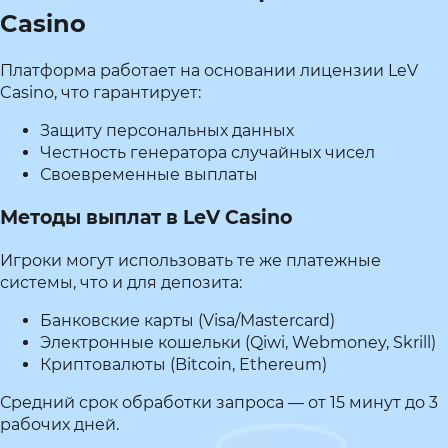
Casino
Платформа работает на основании лицензии LeV
Casino, что гарантирует:
Защиту персональных данных
Честность генератора случайных чисел
Своевременные выплаты
Методы выплат в LeV Casino
Игроки могут использовать те же платежные
системы, что и для депозита:
Банковские карты (Visa/Mastercard)
Электронные кошельки (Qiwi, Webmoney, Skrill)
Криптовалюты (Bitcoin, Ethereum)
Средний срок обработки запроса — от 15 минут до 3
рабочих дней.