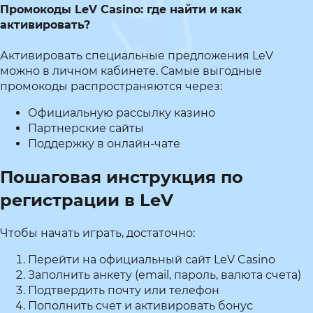
Промокоды LeV Casino: где найти и как
активировать?
Активировать специальные предложения LeV
можно в личном кабинете. Самые выгодные
промокоды распространяются через:
Официальную рассылку казино
Партнерские сайты
Поддержку в онлайн-чате
Пошаговая инструкция по
регистрации в LeV
Чтобы начать играть, достаточно:
Перейти на официальный сайт LeV Casino
Заполнить анкету (email, пароль, валюта счета)
Подтвердить почту или телефон
Пополнить счет и активировать бонус