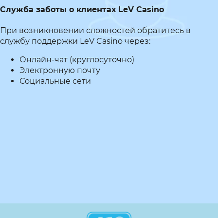
Служба заботы о клиентах LeV Casino
При возникновении сложностей обратитесь в
службу поддержки LeV Casino через:
Онлайн-чат (круглосуточно)
Электронную почту
Социальные сети