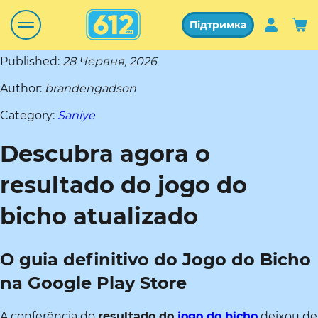
Підтримка
Published:
28 Червня, 2026
Author:
brandengadson
Category:
Saniye
Descubra agora o
resultado do jogo do
bicho atualizado
O guia definitivo do Jogo do Bicho
na Google Play Store
A conferência do
resultado do
jogo do bicho
deixou de