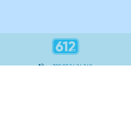
+380 93 24 24 240
8:00 - 21:00
@612_km
612 км ШКОЛА
Підтримка