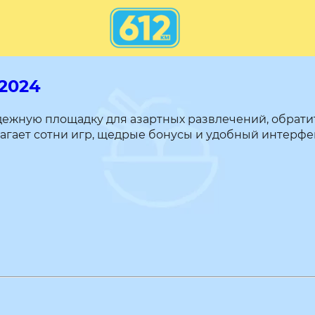
 2024
ежную площадку для азартных развлечений, обратите 
едлагает сотни игр, щедрые бонусы и удобный интерф