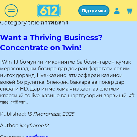
Підтримка
Category title:การสื่อสาร
Want a Thriving Business?
Concentrate on 1win!
1Win TJ бо чунин имкониятҳо ба бозингарон кӯмак
мерасонад, ки бозиро дар доираи фароғати солим
нигоҳ доранд. Live-казино: атмосфераи казинои
воқеӣ бо рулетка, блекҷек, баккара ва покер дар
сифати HD. Дар ин ҷо ҳама чиз ҳаст: аз слотҳои
классикӣ то live-казино ва шартгузории варзишӣ. এটি
আরও একটি মজা...
Published:
15 Листопада, 2025
Author:
iveyframe12