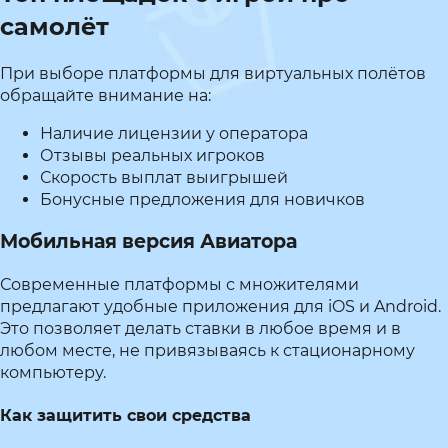
самолёт
При выборе платформы для виртуальных полётов
обращайте внимание на:
Наличие лицензии у оператора
Отзывы реальных игроков
Скорость выплат выигрышей
Бонусные предложения для новичков
Мобильная версия Авиатора
Современные платформы с множителями
предлагают удобные приложения для iOS и Android.
Это позволяет делать ставки в любое время и в
любом месте, не привязываясь к стационарному
компьютеру.
Как защитить свои средства