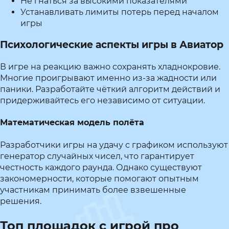
Не гнаться за высокими показателями
Устанавливать лимиты потерь перед началом
игры
Психологические аспекты игры в Авиатор
В игре на реакцию важно сохранять хладнокровие.
Многие проигрывают именно из-за жадности или
паники. Разработайте чёткий алгоритм действий и
придерживайтесь его независимо от ситуации.
Математическая модель полёта
Разработчики игры на удачу с графиком используют
генератор случайных чисел, что гарантирует
честность каждого раунда. Однако существуют
закономерности, которые помогают опытным
участникам принимать более взвешенные
решения.
Топ площадок с игрой про