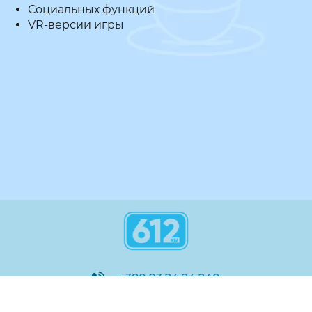
Социальных функций
VR-версии игры
+380 93 24 24 240
8:00 - 21:00