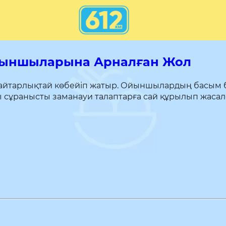
 Ойыншыларына Арналған Жол
 айтарлықтай көбейіп жатыр. Ойыншылардың басым б
осы сұранысты заманауи талаптарға сай құрылып жасал