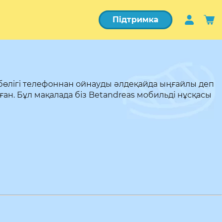
Підтримка
өлігі телефоннан ойнауды әлдеқайда ыңғайлы деп
ған. Бұл мақалада біз Betandreas мобильді нұсқасы